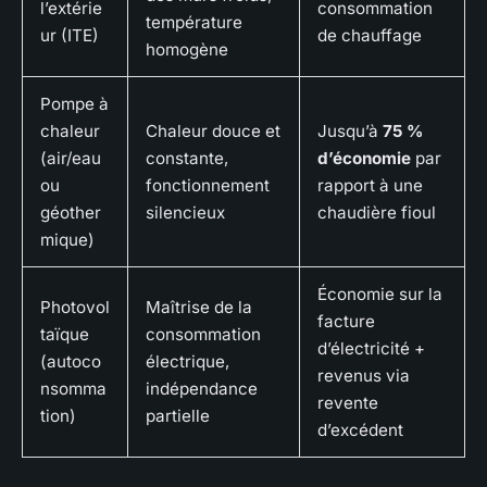
l’extérie
consommation
température
ur (ITE)
de chauffage
homogène
Pompe à
chaleur
Chaleur douce et
Jusqu’à
75 %
(air/eau
constante,
d’économie
par
ou
fonctionnement
rapport à une
géother
silencieux
chaudière fioul
mique)
Économie sur la
Photovol
Maîtrise de la
facture
taïque
consommation
d’électricité +
(autoco
électrique,
revenus via
nsomma
indépendance
revente
tion)
partielle
d’excédent