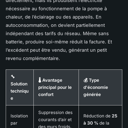
directement, mais ils produisent l’électricité
nécessaire au fonctionnement de la pompe à
chaleur, de l’éclairage ou des appareils. En
autoconsommation, on devient partiellement
indépendant des tarifs du réseau. Même sans
batterie, produire soi-même réduit la facture. Et
l’excédent peut être vendu, générant un petit
revenu complémentaire.
🔧
🌡️ Avantage
💰 Type
Solution
principal pour le
d'économie
techniqu
confort
générée
e
Suppression des
Isolation
Réduction de
25
courants d’air et
par
à 30 %
de la
des murs froids,