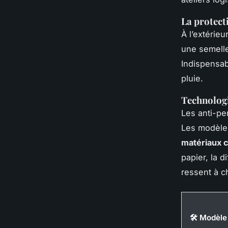
La protec
À l’extérieu
une semelle
Indispensab
pluie.
Technologi
Les anti-pe
Les modèles
matériaux 
papier, la 
ressent à c
🛠️ Modèle