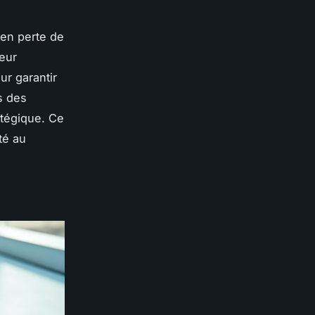
 en perte de
eur
ur garantir
s des
tégique. Ce
té au