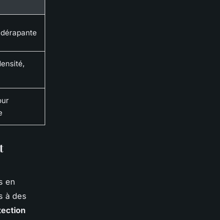
idérapante
ensité,
our
e
t
s en
s à des
tection