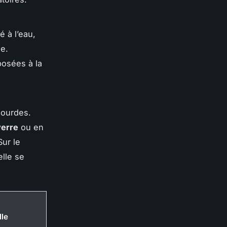
é à l’eau,
ée.
posées à la
lourdes.
verre
ou en
Sur le
elle se
lle