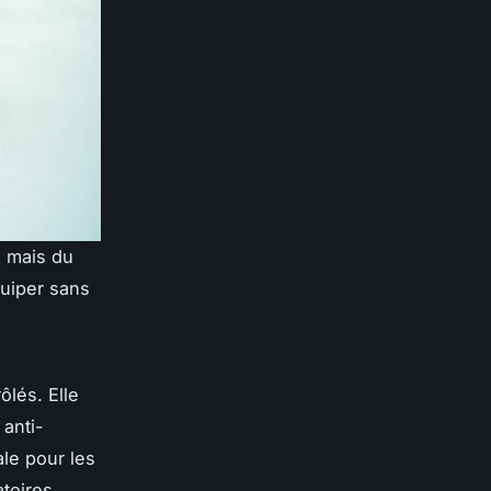
, mais du
quiper sans
ôlés. Elle
 anti-
ale pour les
atoires.