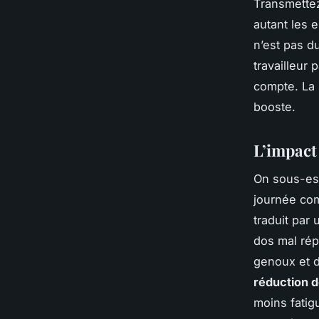
Transmettez
autant les 
n’est pas d
travailleur
compte. La s
booste.
L’impact 
On sous-est
journée com
traduit par
dos mal rép
genoux et d
réduction d
moins fatigu