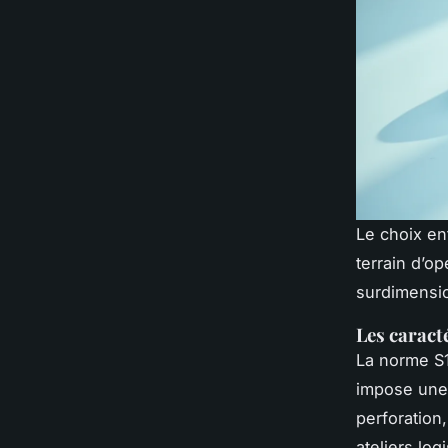
Le choix en
terrain d’o
surdimensio
Les caract
La norme S1
impose une 
perforation
ateliers log