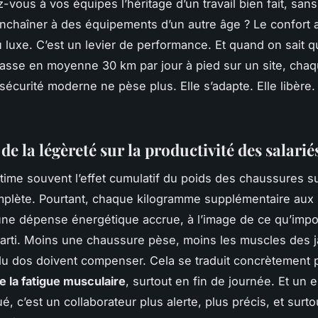
-vous à vos équipes l’héritage d’un travail bien fait, san
enchaîner à des équipements d’un autre âge ? Le confort 
u luxe. C’est un levier de performance. Et quand on sait q
 passe en moyenne 30 km par jour à pied sur un site, ch
écurité moderne ne pèse plus. Elle s’adapte. Elle libère. 
de la légèreté sur la productivité des salarié
ime souvent l’effet cumulatif du poids des chaussures s
plète. Pourtant, chaque kilogramme supplémentaire aux 
 une dépense énergétique accrue, à l’image de ce qu’imp
arti. Moins une chaussure pèse, moins les muscles des 
u dos doivent compenser. Cela se traduit concrètement 
e la fatigue musculaire
, surtout en fin de journée. Et un
é, c’est un collaborateur plus alerte, plus précis, et surt