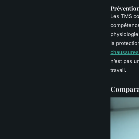
Prévention
Les TMS coû
compétences
physiologie,
la protectio
chaussures
n’est pas u
travail.
Comparat