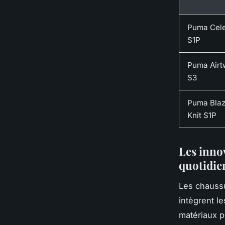
Puma Cele
S1P
Puma Airt
S3
Puma Bla
Knit S1P
Les inno
quotidie
Les chaussu
intègrent l
matériaux pe