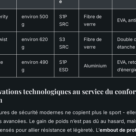
e
rity
environ 500
S1P
Fibre de
EVA, ant
g
SRC
verre
wist
environ 620
S3
Fibre de
Double d
g
SRC
verre
étanche
ze
environ 490
S1P
EVA, ret
Aluminium
g
ESD
d’énergi
vations technologiques au service du confor
n
res de sécurité modernes ne copient plus le sport - elle
es avancées. Le gain de poids n’est pas dû au hasard, mai
nsés pour allier résistance et légèreté. L’
embout de pro