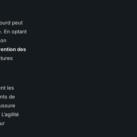
lourd peut
. En optant
non
ention des
tures
nt les
nts de
aussure
’agilité
ur