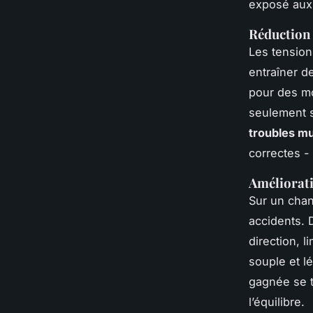
exposé aux 
Réduction 
Les tension
entraîner d
pour des mo
seulement s
troubles m
correctes -
Améliorati
Sur un chan
accidents.
direction, l
souple et l
gagnée se t
l’équilibre.