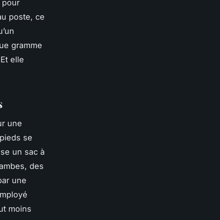
s pour
au poste, ce
u’un
aque gramme
Et elle
s
ur une
pieds se
ose un sac à
jambes, des
par une
 employé
out moins