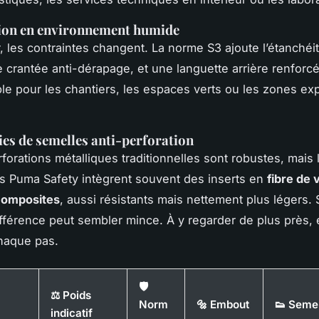
tion en environnement humide
r, les contraintes changent. La norme S3 ajoute l’étanchéit
 crantée anti-dérapage, et une languette arrière renforc
le pour les chantiers, les espaces verts ou les zones ex
es de semelles anti-perforation
rforations métalliques traditionnelles sont robustes, mais 
 Puma Safety intègrent souvent des inserts en
fibre de 
composites
, aussi résistants mais nettement plus légers. 
différence peut sembler mince. À y regarder de plus près, 
haque pas.
🛡️
⚖️ Poids
Norm
🔩 Embout
👟 Seme
indicatif